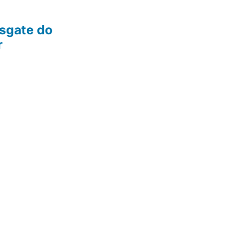
esgate do
r