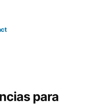
act
̂ncias para