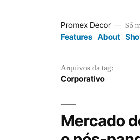
Promex Decor
Só m
Features
About
Sho
Arquivos da tag:
Corporativo
Mercado de
o pós-pan