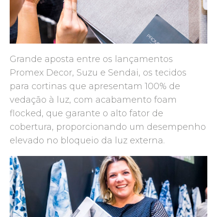
Grande aposta entre os lançamentos
Promex Decor, Suzu e Sendai, os tecidos
para cortinas que apresentam 100% de
vedação à luz, com acabamento foam
flocked, que garante o alto fator de
cobertura, proporcionando um desempenho
elevado no bloqueio da luz externa.