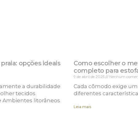
praia: opções ideais
Como escolher o melh
completo para estof
9 de abril de 2025
Nenhum coment
tamente a durabilidade
Cada cômodo exige um ti
colher tecidos
diferentes característic
 Ambientes litorâneos
Leia mais