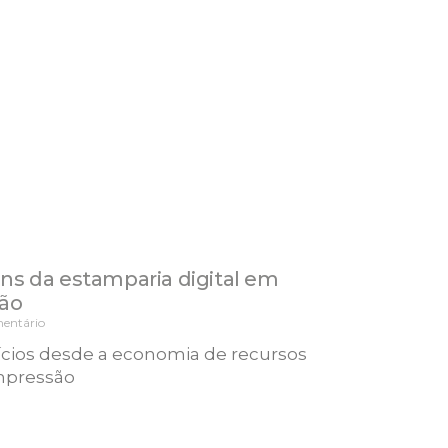
ns da estamparia digital em
ção
entário
ícios desde a economia de recursos
impressão