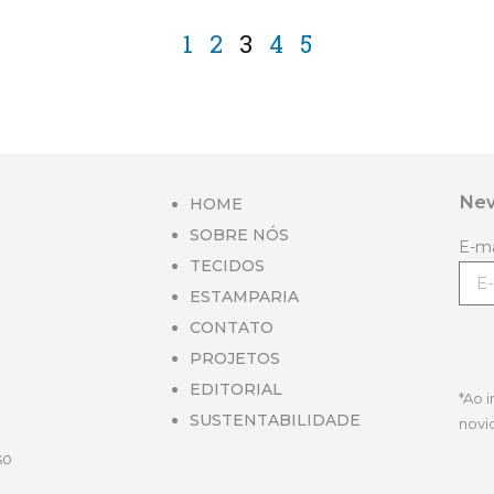
1
2
3
4
5
New
HOME
SOBRE NÓS
E-m
TECIDOS
ESTAMPARIA
CONTATO
PROJETOS
EDITORIAL
*Ao 
SUSTENTABILIDADE
novi
so