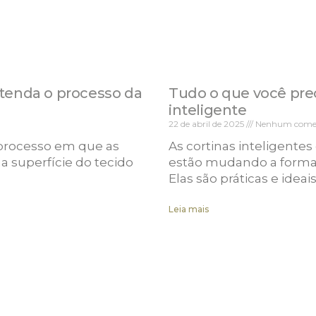
ntenda o processo da
Tudo o que você prec
inteligente
22 de abril de 2025
Nenhum comen
 processo em que as
As cortinas inteligent
 superfície do tecido
estão mudando a forma
o
Elas são práticas e idea
Leia mais