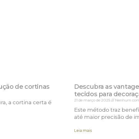
ução de cortinas
Descubra as vantage
tecidos para decora
21 de março de 2025
Nenhum com
, a cortina certa é
Este método traz benef
até maior precisão de 
Leia mais